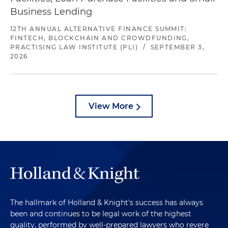
Business Lending
12TH ANNUAL ALTERNATIVE FINANCE SUMMIT:
FINTECH, BLOCKCHAIN AND CROWDFUNDING,
PRACTISING LAW INSTITUTE (PLI)
/
SEPTEMBER 3,
2026
View More
The hallmark of Holland & Knight's success has always
been and continues to be legal work of the highest
quality, performed by well-prepared lawyers who revere