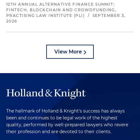
12TH ANNUAL ALTERNATIVE FINANCE SUMMIT:
FINTECH, BLOCKCHAIN AND CROWDFUNDING,
PRACTISING LAW INSTITUTE (PLI)
/
SEPTEMBER 3,
2026
View More
The hallmark of Holland & Knight's success has always
been and continues to be legal work of the highest
quality, performed by well-prepared lawyers who revere
their profession and are devoted to their clients.