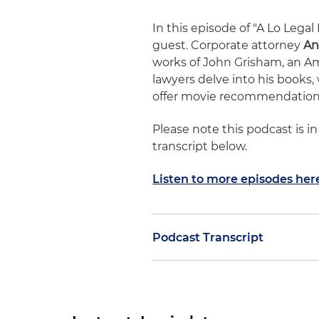
In this episode of "A Lo Lega
guest. Corporate attorney
An
works of John Grisham, an Am
lawyers delve into his books,
offer movie recommendations
Please note this podcast is i
transcript below.
Listen to more episodes her
Podcast Transcript
Edwin Cortés:
Hola, bienvenid
Par Minutos" tratamos temas j
Edwin Cortés y hoy el entrevi