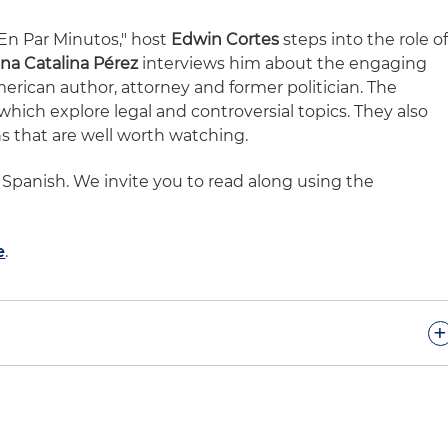
l En Par Minutos," host
Edwin Cortes
steps into the role o
na Catalina Pérez
interviews him about the engaging
erican author, attorney and former politician. The
 which explore legal and controversial topics. They also
 that are well worth watching.
n Spanish. We invite you to read along using the
e
.
+
os a este espacio de Holland & Knight. En "A Lo Legal E
urídicos y a veces no tan jurídicos de su interés. Soy
stado soy yo.