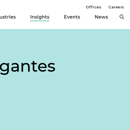
Offices
Careers
ustries
Insights
Events
News
igantes