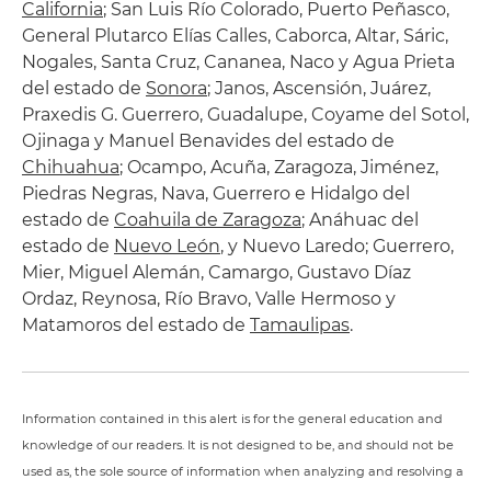
California
; San Luis Río Colorado, Puerto Peñasco,
General Plutarco Elías Calles, Caborca, Altar, Sáric,
Nogales, Santa Cruz, Cananea, Naco y Agua Prieta
del estado de
Sonora
; Janos, Ascensión, Juárez,
Praxedis G. Guerrero, Guadalupe, Coyame del Sotol,
Ojinaga y Manuel Benavides del estado de
Chihuahua
; Ocampo, Acuña, Zaragoza, Jiménez,
Piedras Negras, Nava, Guerrero e Hidalgo del
estado de
Coahuila de Zaragoza
; Anáhuac del
estado de
Nuevo León
, y Nuevo Laredo; Guerrero,
Mier, Miguel Alemán, Camargo, Gustavo Díaz
Ordaz, Reynosa, Río Bravo, Valle Hermoso y
Matamoros del estado de
Tamaulipas
.
Information contained in this alert is for the general education and
knowledge of our readers. It is not designed to be, and should not be
used as, the sole source of information when analyzing and resolving a