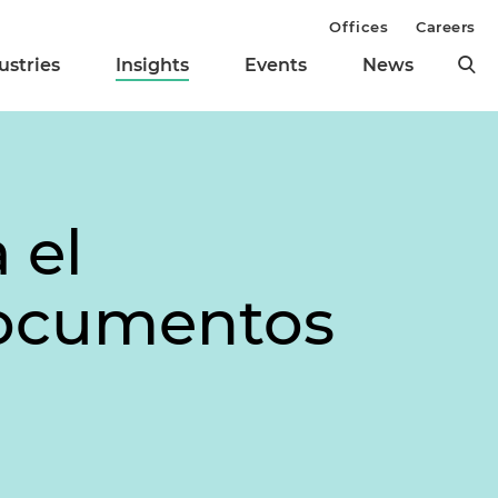
Offices
Careers
ustries
Insights
Events
News
 el
documentos