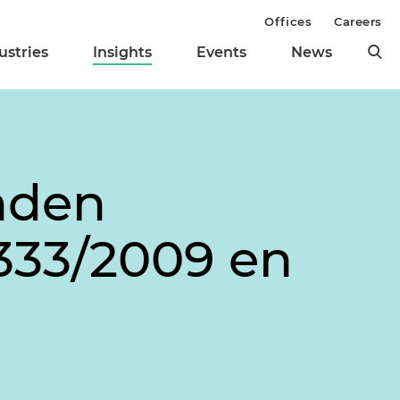
Offices
Careers
ustries
Insights
Events
News
nden
1333/2009 en