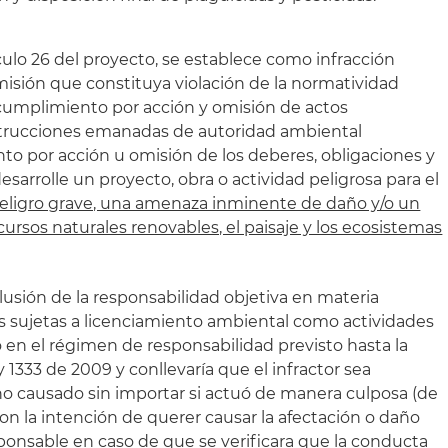
culo 26 del proyecto, se establece como infracción
misión que constituya violación de la normatividad
incumplimiento por acción y omisión de actos
nstrucciones emanadas de autoridad ambiental
o por acción u omisión de los deberes, obligaciones y
sarrolle un proyecto, obra o actividad peligrosa para el
peligro grave, una amenaza inminente de daño y/o un
cursos naturales renovables, el paisaje y los ecosistemas
clusión de la responsabilidad objetiva en materia
es sujetas a licenciamiento ambiental como actividades
 en el régimen de responsabilidad previsto hasta la
y 1333 de 2009 y conllevaría que el infractor sea
ño causado sin importar si actuó de manera culposa (de
on la intención de querer causar la afectación o daño
esponsable en caso de que se verificara que la conducta