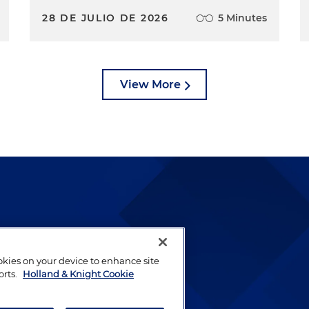
28 DE JULIO DE 2026
5 Minutes
View More
lways been and continues to
by well-prepared lawyers who
ookies on your device to enhance site
ients.
orts.
Holland & Knight Cookie