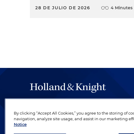
28 DE JULIO DE 2026
4 Minutes
The hallmark of Holland & Knight's success has a
be legal work of the highest quality, performed 
By clicking “Accept All Cookies,” you agree to the storing of c
revere their profession and are devoted to their cl
navigation, analyze site usage, and assist in our marketing eff
Notice