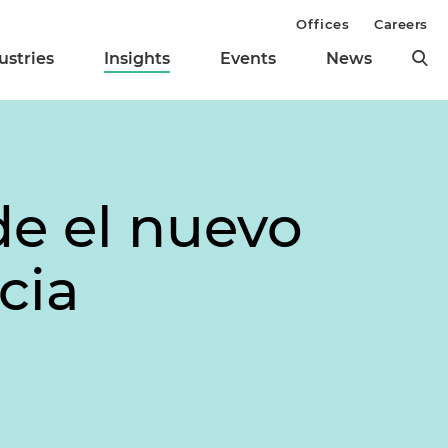
Offices
Careers
ustries
Insights
Events
News
e el nuevo
cia