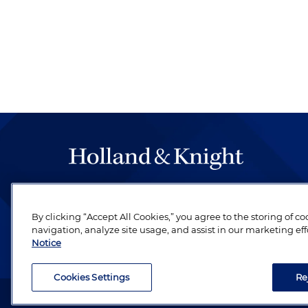
The hallmark of Holland & Knight's success has a
be legal work of the highest quality, performed 
By clicking “Accept All Cookies,” you agree to the storing of c
revere their profession and are devoted to their cl
navigation, analyze site usage, and assist in our marketing eff
Notice
Cookies Settings
Re
Attorney Advertising. Copyright © 1996–2026 Holland & Kni