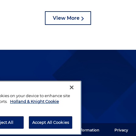
View More
lways been and continues to
by well-prepared lawyers who
ookies on your device to enhance site
ients.
orts.
Holland & Knight Cookie
ject All
Accept All Cookies
ght LLP. All rights reserved.
Legal Information
Privacy