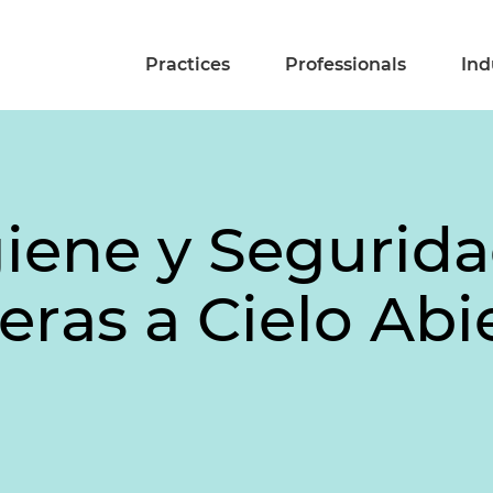
Practices
Professionals
Ind
iene y Segurida
ras a Cielo Abi