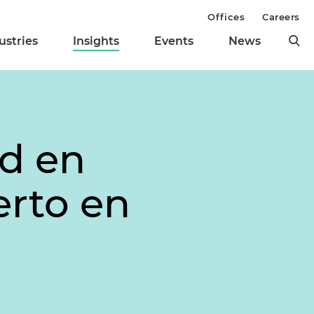
Offices
Careers
ustries
Insights
Events
News
d en
erto en