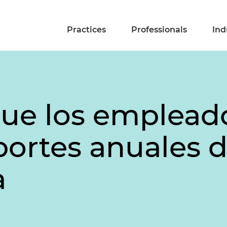
Practices
Professionals
Ind
que los emplead
portes anuales 
a