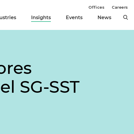
Offices
Careers
ustries
Insights
Events
News
ores
del SG-SST