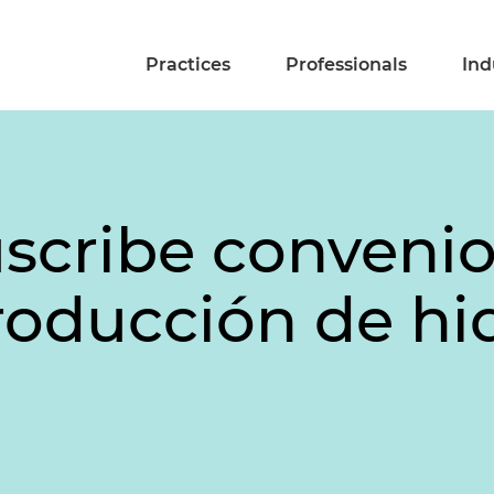
Practices
Professionals
Ind
scribe convenio
roducción de hi