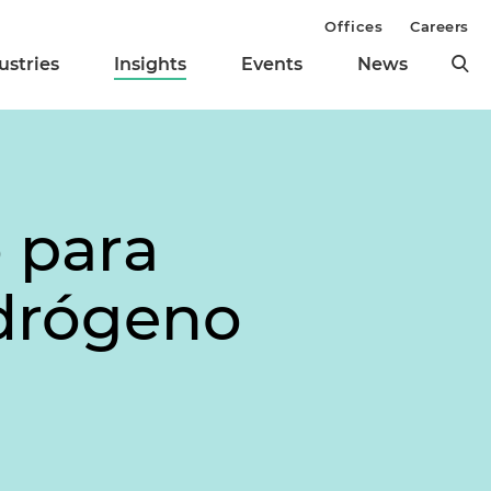
Offices
Careers
ustries
Insights
Events
News
 para
drógeno