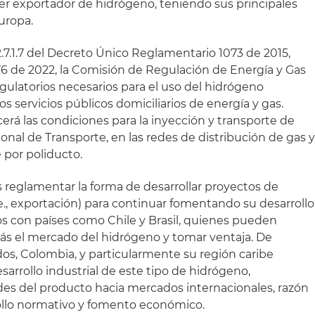
r exportador de hidrógeno, teniendo sus principales
uropa.
2.7.1.7 del Decreto Único Reglamentario 1073 de 2015,
76 de 2022, la Comisión de Regulación de Energía y Gas
regulatorios necesarios para el uso del hidrógeno
os servicios públicos domiciliarios de energía y gas.
erá las condiciones para la inyección y transporte de
nal de Transporte, en las redes de distribución de gas 
 por poliducto.
reglamentar la forma de desarrollar proyectos de
.e., exportación) para continuar fomentando su desarrollo
s con países como Chile y Brasil, quienes pueden
 más el mercado del hidrógeno y tomar ventaja. De
dos, Colombia, y particularmente su región caribe
sarrollo industrial de este tipo de hidrógeno,
es del producto hacia mercados internacionales, razón
rollo normativo y fomento económico.