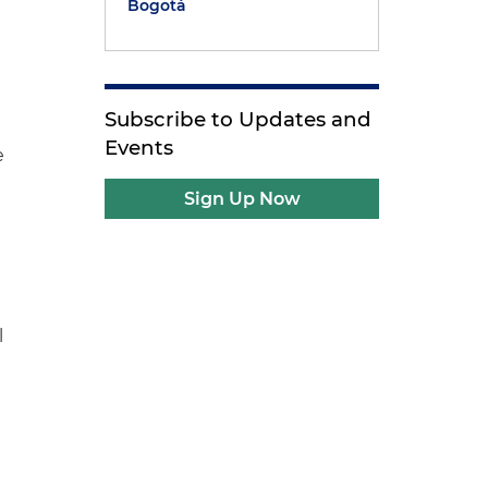
Bogotá
Subscribe to Updates and
Events
e
Sign Up Now
l