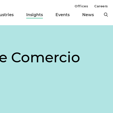
Offices
Careers
ustries
Insights
Events
News
de Comercio