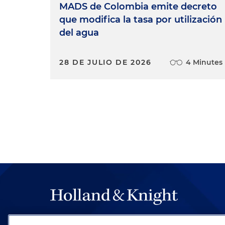
MADS de Colombia emite decreto
que modifica la tasa por utilización
del agua
28 DE JULIO DE 2026
4 Minutes
The hallmark of Holland & Knight's success has a