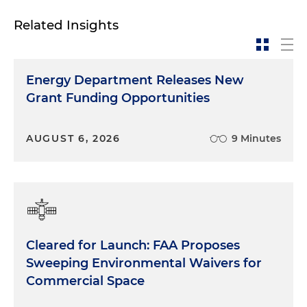
experiencia en la estructuración de
financiamientos de proyectos de infraestructura.
Related Insights
Bienvenido, Jaime.
Jaime Pedroza:
Gracias Camilo, un gusto
Energy Department Releases New
acompañarlos en esta conversación y a tocar esos
Grant Funding Opportunities
temas tan importantes para el desarrollo del país.
Camilo Gantiva:
Pues, la primera pregunta para
AUGUST 6, 2026
9 Minutes
usted, Jaime. De acuerdo con su experiencia,
¿cuáles son los principales retos que se enfrentan
en los proyectos de infraestructura de agua que
requiere el país?
Los principales retos que se enfrentan
Cleared for Launch: FAA Proposes
en los proyectos de infraestructura
Sweeping Environmental Waivers for
Jaime Pedroza:
Commercial Space
Mira Camilo, yo creo que Colombia
es un país que tiene muchas necesidades de