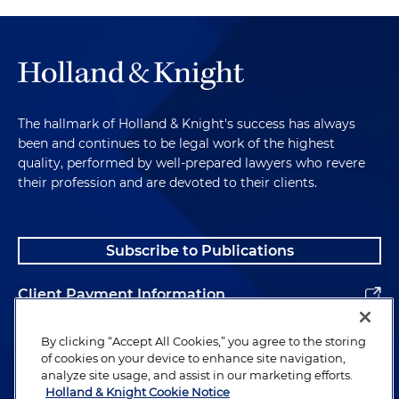
Jaime. Julián, desde su perspectiva y teniendo en
cuenta que usted ha trabajado el tema de
regulación y gobernanza del agua en diferentes
países, considera que estos retos que ha
mencionado Jaime, ¿son adecuadamente tratados
en el Plan Nacional de Desarrollo?
The hallmark of Holland & Knight's success has always
been and continues to be legal work of the highest
Julián López-Murcia:
Yo creo que Jaime
quality, performed by well-prepared lawyers who revere
identificaba muy bien los principales retos del
their profession and are devoted to their clients.
sector en el país, la disponibilidad de recursos de la
ejecución y traicionaría también el tema de baja
sostenibilidad de la infraestructura una vez se ha
Subscribe to Publications
logrado construir. Son retos muy grandes, son
retos de hace muchos años. Entonces es muy
Client Payment Information
difícil, pues, pensar que en un periodo presidencial
se puedan solucionar. Pero digamos, hay algunas
Alumni
By clicking “Accept All Cookies,” you agree to the storing
cosas interesantes en el plan. Hay una apuesta
of cookies on your device to enhance site navigation,
grande y es el tema de poder transferir recursos a
analyze site usage, and assist in our marketing efforts.
las organizaciones comunitarias. Eso es muy
Holland & Knight Cookie Notice