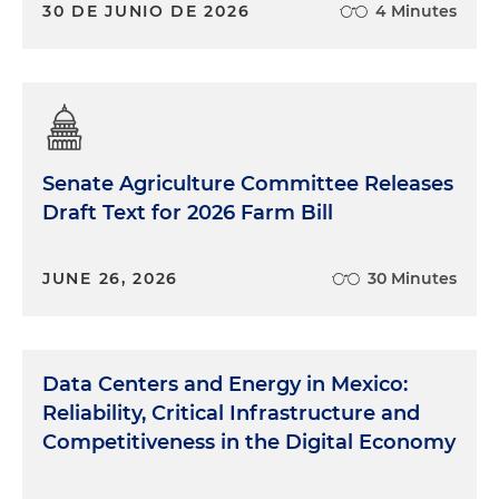
del impacto social que pueden tener. En ese
30 DE JUNIO DE 2026
4 Minutes
sentido, creo que todavía necesitamos desarrollar
muchas experiencias. Necesitamos empresas que
tengan el conocimiento para desarrollar
adecuadamente estas inversiones. Necesitamos
sponsors que cuenten con las capacidades para
desarrollarlos. Y debido a que en Colombia
Senate Agriculture Committee Releases
particularmente no se han hecho tantos proyectos
Draft Text for 2026 Farm Bill
históricamente, por lo menos de gran tamaño,
creo que todavía sigue siendo un reto contar con
compañías con la experiencia adecuada para
JUNE 26, 2026
30 Minutes
poder desarrollar estos proyectos. Finalmente, creo
que una de las alternativas o de las herramientas
que podemos utilizar para ayudar a sobrepasar
estos retos es precisamente esas asociaciones
Data Centers and Energy in Mexico:
público privadas que van a permitir que traigamos
Reliability, Critical Infrastructure and
personas con experiencia a desarrollar estos
Competitiveness in the Digital Economy
proyectos, que traigamos los recursos que se
necesitan para el desarrollo de las infraestructuras