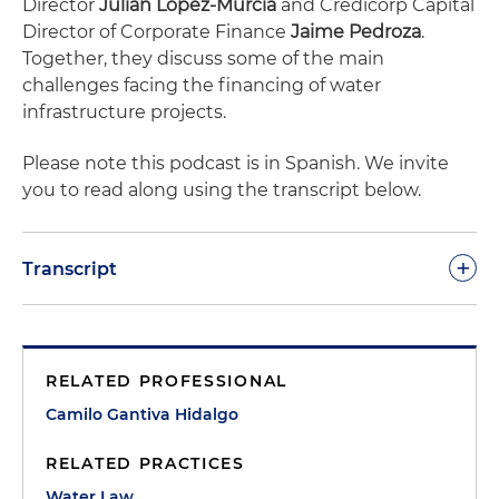
Director
Julián López-Murcia
and Credicorp Capital
Director of Corporate Finance
Jaime Pedroza
.
Together, they discuss some of the main
challenges facing the financing of water
infrastructure projects.
Please note this podcast is in Spanish. We invite
you to read along using the transcript below.
+
Transcript
Camilo Gantiva:
Bienvenidos al tercer episodio de
Aguas Abajo, la serie de podcast donde hablamos
RELATED PROFESSIONAL
sobre el Plan Nacional de Desarrollo para los años
2022 a 2026 y su impacto alrededor del agua. Yo
Camilo Gantiva Hidalgo
soy Camilo Gantiva, socio de Holland & Knight en la
RELATED PRACTICES
oficina de Bogotá. Nuevamente nos acompaña el
abogado y profesor Julián López-Murcia. Julián es
Water Law