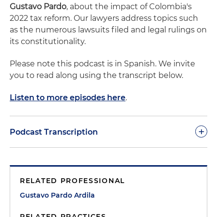
Gustavo Pardo
, about the impact of Colombia's
2022 tax reform. Our lawyers address topics such
as the numerous lawsuits filed and legal rulings on
its constitutionality.
Please note this podcast is in Spanish. We invite
you to read along using the transcript below.
Listen to more episodes here
.
+
Podcast Transcription
Edwin Cortés:
Hola, bienvenidos a este espacio de
Holland & Knight. Soy Edwin Cortés. En A Lo Legal
RELATED PROFESSIONAL
En Par Minutos tratamos temas jurídicos y a veces
no tan jurídicos de su interés. Hoy nos acompaña
Gustavo Pardo Ardila
Gustavo Pardo, socio de la firma especialista en
RELATED PRACTICES