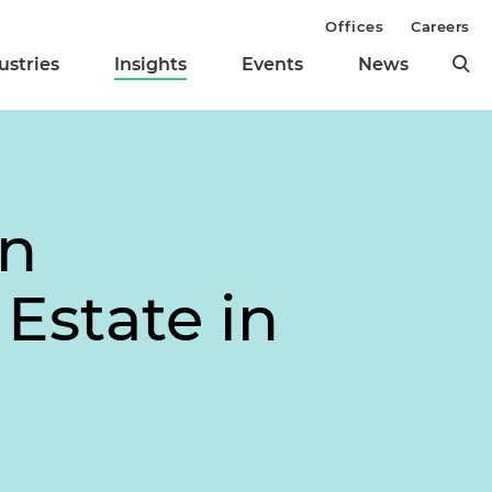
Offices
Careers
ustries
Insights
Events
News
in
Estate in