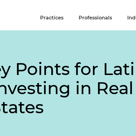
Practices
Professionals
Ind
y Points for Lat
vesting in Real 
tates