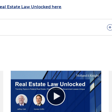
Real Estate Law Unlocked here
.
+
a. Mi nombre es Vivian de las Cuevas-Diaz. Estoy con la
Miami. Soy el deputy section leader de bienes raíces y
eban. Esteban, ¿por qué no le dice un poco de quién
 Vivian. Muchas gracias. Sí, soy Esteban García. Trabajo
 en temas de
real estate
con diversas empresas del secto
pacio y por tu tiempo para poder discutir estos temas
resas acá en Colombia.
oy muy feliz de compartir este tiempo contigo y le
 que está oyendo que este episodio va a ser en español.