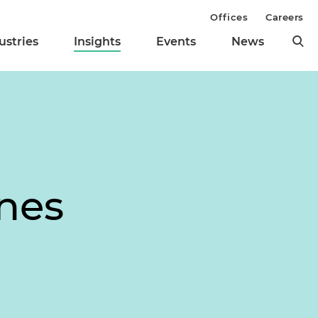
Offices
Careers
ustries
Insights
Events
News
nes