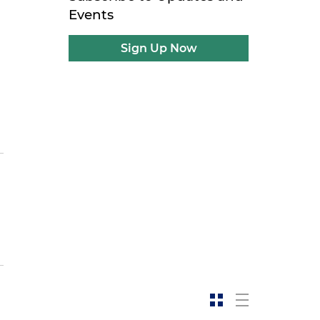
Events
Sign Up Now