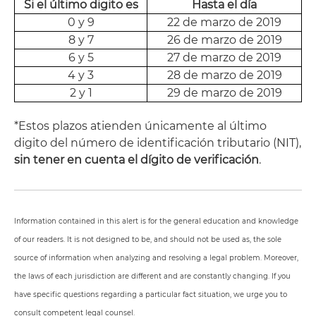
Si el último digito es
Hasta el día
0 y 9
22 de marzo de 2019
8 y 7
26 de marzo de 2019
6 y 5
27 de marzo de 2019
4 y 3
28 de marzo de 2019
2 y 1
29 de marzo de 2019
*Estos plazos atienden únicamente al último
digito del número de identificación tributario (NIT),
sin tener en cuenta el dígito de verificación
.
Information contained in this alert is for the general education and knowledge
of our readers. It is not designed to be, and should not be used as, the sole
source of information when analyzing and resolving a legal problem. Moreover,
the laws of each jurisdiction are different and are constantly changing. If you
have specific questions regarding a particular fact situation, we urge you to
consult competent legal counsel.