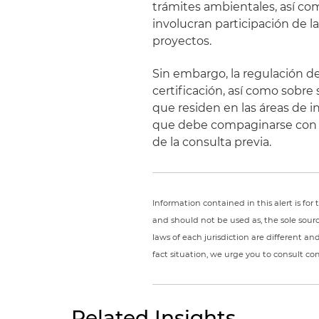
trámites ambientales, así com
involucran participación de l
proyectos.
Sin embargo, la regulación de
certificación, así como sobre
que residen en las áreas de in
que debe compaginarse con los
de la consulta previa.
Information contained in this alert is fo
and should not be used as, the sole sour
laws of each jurisdiction are different a
fact situation, we urge you to consult c
Related Insights