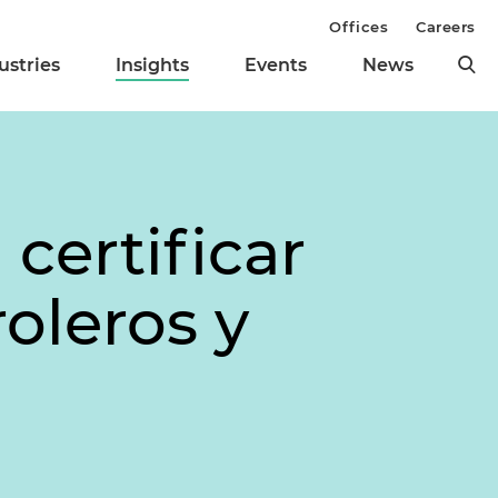
Offices
Careers
ustries
Insights
Events
News
 certificar
oleros y