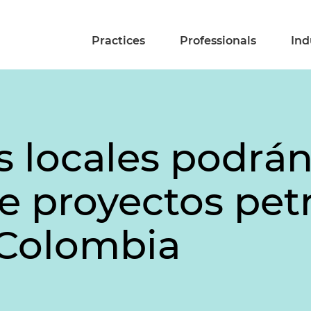
Practices
Professionals
Ind
s locales podrán
e proyectos petr
 Colombia