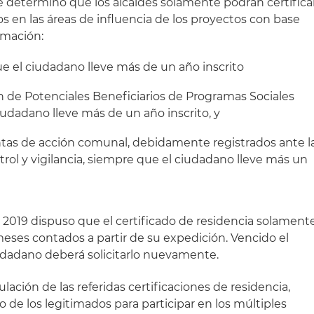
 se determinó que los alcaldes solamente podrán certifica
os en las áreas de influencia de los proyectos con base
rmación:
ue el ciudadano lleve más de un año inscrito
ón de Potenciales Beneficiarios de Programas Sociales
iudadano lleve más de un año inscrito, y
juntas de acción comunal, debidamente registrados ante l
trol y vigilancia, siempre que el ciudadano lleve más un
e 2019 dispuso que el certificado de residencia solament
meses contados a partir de su expedición. Vencido el
iudadano deberá solicitarlo nuevamente.
ación de las referidas certificaciones de residencia,
 de los legitimados para participar en los múltiples