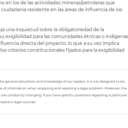
o en los de las actividades mineras/petroleras que
a ciudadanía residente en las áreas de influencia de los
ja una inquietud sobre la obligatoriedad de la
 su exigibilidad para las comunidades étnicas o indígena
fluencia directa del proyecto, lo que a su vez implica
 criterios constitucionales fijados para la exigibilidad
r the general education and knowledge of our readers. It is not designed to be,
ce of information when analyzing and resolving a legal problem. Moreover, the
nd are constantly changing. If you have specific questions regarding a particular
ompetent legal counsel.