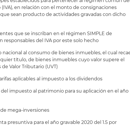
topes establecidos para pertenecer al régimen común de
 (IVA), en relación con el monto de consignaciones
s que sean producto de actividades gravadas con dicho
yentes que se inscriban en el régimen SIMPLE de
en responsables del IVA por este solo hecho
o nacional al consumo de bienes inmuebles, el cual reca
lquier título, de bienes inmuebles cuyo valor supere el
de Valor Tributario (UVT)
rifas aplicables al impuesto a los dividendos
 del impuesto al patrimonio para su aplicación en el año
 de mega-inversiones
nta presuntiva para el año gravable 2020 del 1.5 por