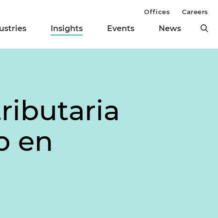
Offices
Careers
ustries
Insights
Events
News
ributaria
o en