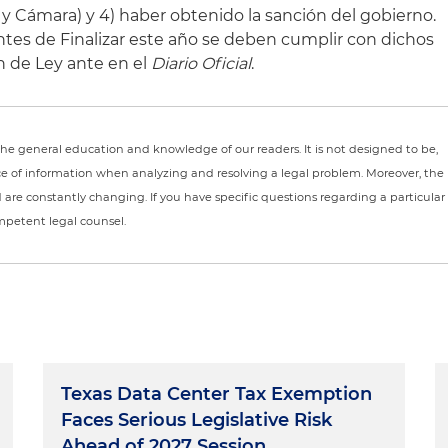
 Cámara) y 4) haber obtenido la sanción del gobierno.
tes de Finalizar este año se deben cumplir con dichos
ón de Ley ante en el
Diario Oficial
.
r the general education and knowledge of our readers. It is not designed to be,
ce of information when analyzing and resolving a legal problem. Moreover, the
nd are constantly changing. If you have specific questions regarding a particular
ompetent legal counsel.
Texas Data Center Tax Exemption
Faces Serious Legislative Risk
Ahead of 2027 Session