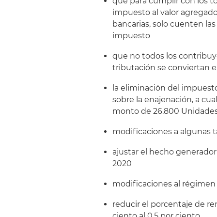
que para cumplir con los 
impuesto al valor agregado
bancarias, solo cuenten la
impuesto
que no todos los contribu
tributación se conviertan 
la eliminación del impuest
sobre la enajenación, a cua
monto de 26.800 Unidades 
modificaciones a algunas ta
ajustar el hecho generador
2020
modificaciones al régimen
reducir el porcentaje de re
ciento al 0.5 por ciento