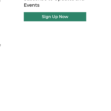
l
Events
Sign Up Now
e