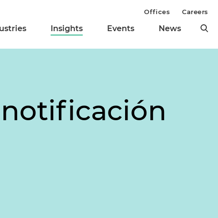
Offices
Careers
ustries
Insights
Events
News
notificación