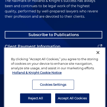
The hallmark of Holland & Knight's success has always
been and continues to be legal work of the highest
quality, performed by well-prepared lawyers who revere
their profession and are devoted to their clients.
Subscribe to Publications
Client Payment Information
Alumni
By clicking “Accept All Cookies,” you agree to the storing
of cookies on your device to enhance site navigation,
analyze site usage, and assist in our marketing efforts.
Holland & Knight Cookie Notice
Attorney Advertising. Copyright © 1996–2026 Holland & Knight LLP.
All rights reserved.
Cookies Settings
Legal Information
Reject All
Accept All Cookies
Privacy