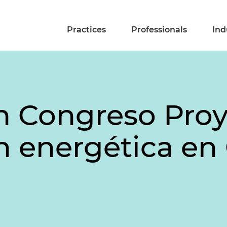
Practices
Professionals
Ind
 Congreso Proy
ón energética e