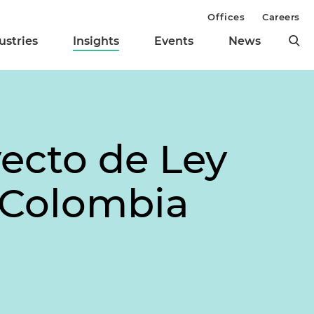
Offices
Careers
ustries
Insights
Events
News
ecto de Ley
n Colombia