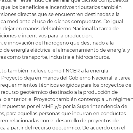
azul, en el sentido de señalar que dichos compuestos
que los beneficios e incentivos tributarios también
versiones directas que se encuentren destinadas a la
ica mediante el uso de dichos compuestos. De igual
 dejar en manos del Gobierno Nacional la tarea de
ciones e incentivos para la producción,
, e innovación del hidrogeno que destinado a la
co de energía eléctrica, el almacenamiento de energía, y
es como transporte, industria e hidrocarburos.
cto también incluye como FNCER a la energía
 Proyecto deja en manos del Gobierno Nacional la tarea
y requerimientos técnicos exigidos para los proyectos de
l recurso geotérmico destinado a la producción de
on lo anterior, el Proyecto también contempla un régime
 impuestas por el MME y/o por la Superintendencia de
ios, para aquellas personas que incurran en conductas
en relacionadas con el desarrollo de proyectos de
ca a partir del recurso geotérmico. De acuerdo con el