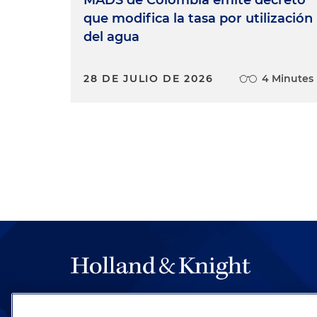
que modifica la tasa por utilización
del agua
28 DE JULIO DE 2026
4 Minutes
The hallmark of Holland & Knight's success has a