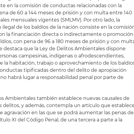
ste en la comisión de conductas relacionadas con la
pena de 60 a 144 meses de prisión y con multa entre 140
ales mensuales vigentes (SMLMV). Por otro lado, la
 ilegal de los baldíos de la nación consiste en la comisió
on la financiación directa o indirectamente o promoción
baldíos, con pena de 96 a 180 meses de prisión y con mult
e destaca que la Ley de Delitos Ambientales dispone
ersonas campesinas, indígenas o afrodescendientes,
 la habitación, trabajo o aprovechamiento de los baldío
 conductas tipificadas dentro del delito de apropiación
n, no habrá lugar a responsabilidad penal por parte de
litos Ambientales también establece nuevas causales de
os delitos, y además, contempla un artículo que establec
de agravación en las que se podrá aumentar las penas de
Título XI del Código Penal, de una tercera a parte a la