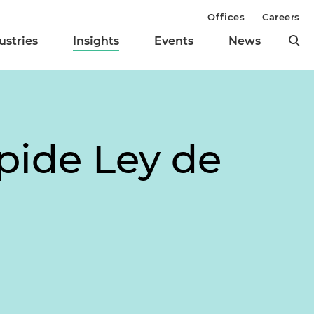
Offices
Careers
ustries
Insights
Events
News
pide Ley de