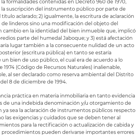
n la formalidades contenidas en Decreto 960 de 1970,
 la suscripción del instrumento público por parte de
ítulo aclarado; 2) igualmente, la escritura de aclaración
 de linderos sino una modificación del objeto del
n cambio en la identidad del bien inmueble que, implicó
s predios parte del humedal Jaboque; y 3) está afectación
daría lugar también a la consecuente nulidad de un acto
osterior (escritura pública) en tanto se estaría
un bien de uso público, el cual era de acuerdo a lo
de 1974 (Código de Recursos Naturales) inalienable,
e, al ser declarado como reserva ambiental del Distrito
del 8 de diciembre de 1994.
ncia práctica en materia inmobiliaria en tanto evidencia
as de una indebida denominación y/u otorgamiento de
n ya sea la aclaración de instrumentos públicos respecto
o las exigencias y cuidados que se deben tener al
entos para la rectificación o actualización de cabida y
les procedimientos pueden derivarse importantes errores