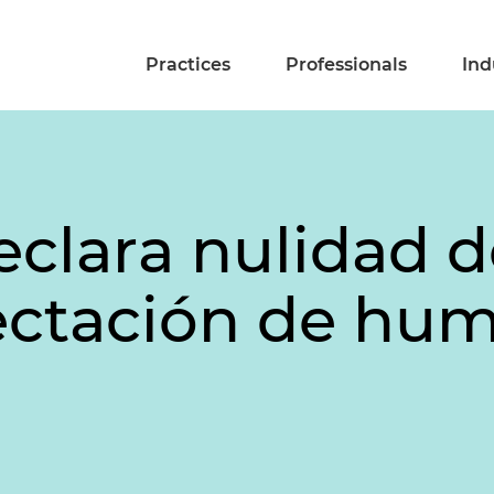
Practices
Professionals
Ind
eclara nulidad d
ectación de hu