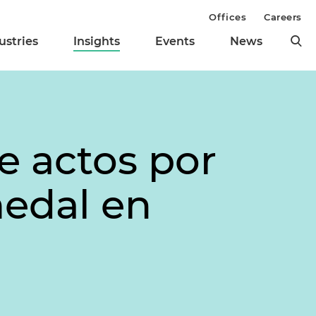
Offices
Careers
ustries
Insights
Events
News
e actos por
medal en