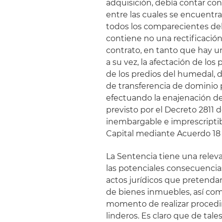
adquisición, debía contar co
entre las cuales se encuentra
todos los comparecientes del t
contiene no una rectificación
contrato, en tanto que hay u
a su vez, la afectación de lo
de los predios del humedal, 
de transferencia de dominio p
efectuando la enajenación de 
previsto por el Decreto 2811 
inembargable e imprescriptibl
Capital mediante Acuerdo 18 
La Sentencia tiene una releva
las potenciales consecuenci
actos jurídicos que pretenda
de bienes inmuebles, así com
momento de realizar procedimi
linderos. Es claro que de ta