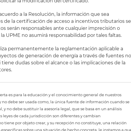
olicitar la modificación del certificado.
acuerdo a la Resolución, la información que sea
s de la certificación de acceso a incentivos tributarios s
tos serán responsables ante cualquier imprecisión o
, la UPME no asumirá responsabilidad por tales faltas.
aliza permanentemente la reglamentación aplicable a
oyectos de generación de energía a través de fuentes n
 tiene dudas sobre el alcance o las implicaciones de la
tores.
erta es para la educación y el conocimiento general de nuestros
, y no debe ser usada como, la única fuente de información cuando se
 y no debe sustituir la asesoría legal, que se basa en un análisis
as leyes de cada jurisdicción son diferentes y cambian
 tiene por objeto crear, y su recepción no constituye, una relación
 específicas sobre una situación de hecho concreta, le instamos a qu