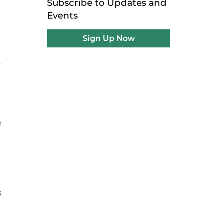
Subscribe to Updates and
Events
Sign Up Now
y
s
s