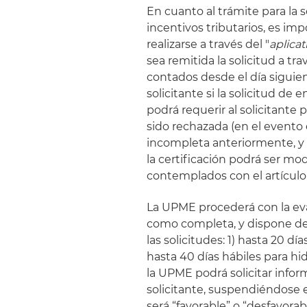
En cuanto al trámite para la s
incentivos tributarios, es im
realizarse a través del "
aplicat
sea remitida la solicitud a tr
contados desde el día siguient
solicitante si la solicitud d
podrá requerir al solicitante
sido rechazada (en el evento 
incompleta anteriormente, y n
la certificación podrá ser mo
contemplados con el artículo 
La UPME procederá con la eval
como completa, y dispone de 
las solicitudes: 1) hasta 20 dí
hasta 40 días hábiles para hi
la UPME podrá solicitar inform
solicitante, suspendiéndose e
será “favorable” o “desfavora