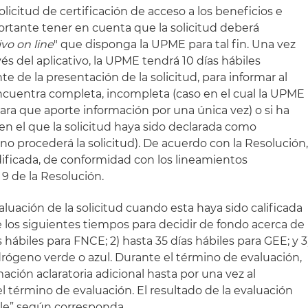
olicitud de certificación de acceso a los beneficios e
portante tener en cuenta que la solicitud deberá
ivo on line
" que disponga la UPME para tal fin. Una vez
avés del aplicativo, la UPME tendrá 10 días hábiles
e de la presentación de la solicitud, para informar al
e encuentra completa, incompleta (caso en el cual la UPME
 para que aporte información por una única vez) o si ha
en el que la solicitud haya sido declarada como
o procederá la solicitud). De acuerdo con la Resolución
dificada, de conformidad con los lineamientos
9 de la Resolución.
uación de la solicitud cuando esta haya sido calificada
los siguientes tiempos para decidir de fondo acerca de
as hábiles para FNCE; 2) hasta 35 días hábiles para GEE; y 3
drógeno verde o azul. Durante el término de evaluación,
ación aclaratoria adicional hasta por una vez al
l término de evaluación. El resultado de la evaluación
ble” según corresponda.