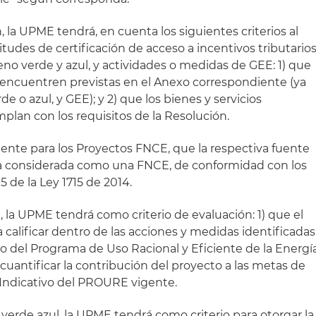
 la UPME tendrá, en cuenta los siguientes criterios al
tudes de certificación de acceso a incentivos tributario
no verde y azul, y actividades o medidas de GEE: 1) que
e encuentren previstas en el Anexo correspondiente (ya
 o azul, y GEE); y 2) que los bienes y servicios
mplan con los requisitos de la Resolución.
ente para los Proyectos FNCE, que la respectiva fuente
a considerada como una FNCE, de conformidad con los
5 de la Ley 1715 de 2014.
 la UPME tendrá como criterio de evaluación: 1) que el
calificar dentro de las acciones y medidas identificadas
vo del Programa de Uso Racional y Eficiente de la Energí
uantificar la contribución del proyecto a las metas de
n Indicativo del PROURE vigente.
verde azul, la UPME tendrá como criterio para otorgar la