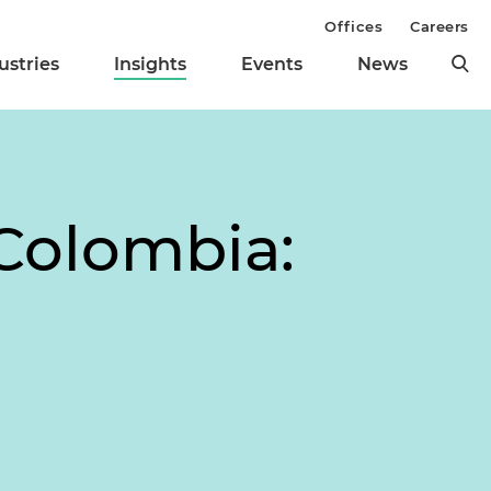
Offices
Careers
ustries
Insights
Events
News
Colombia: