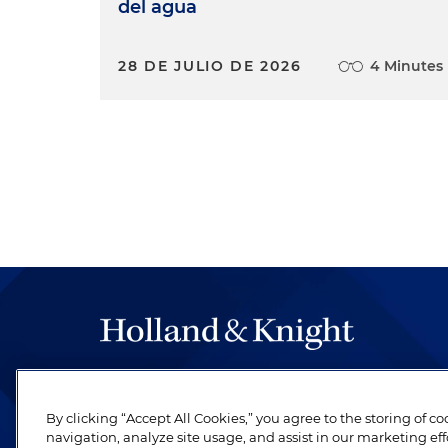
del agua
28 DE JULIO DE 2026
4 Minutes
The hallmark of Holland & Knight's success has a
be legal work of the highest quality, performed 
By clicking “Accept All Cookies,” you agree to the storing of c
revere their profession and are devoted to their cl
navigation, analyze site usage, and assist in our marketing eff