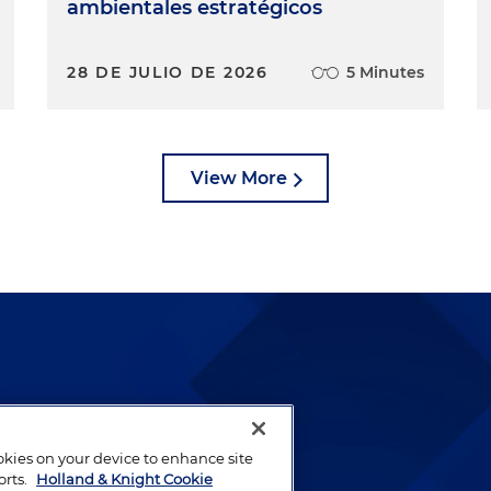
ambientales estratégicos
28 DE JULIO DE 2026
5 Minutes
View More
lways been and continues to
by well-prepared lawyers who
ookies on your device to enhance site
ients.
orts.
Holland & Knight Cookie