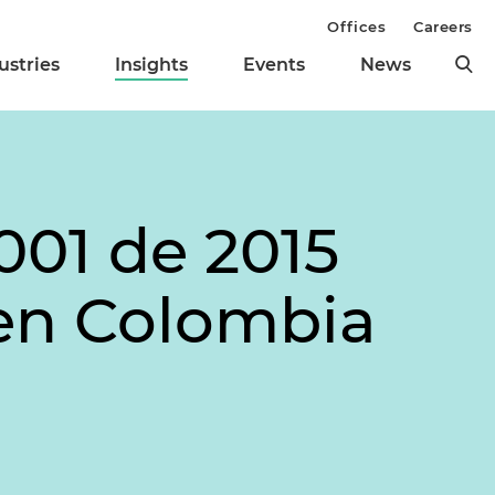
Offices
Careers
ustries
Insights
Events
News
001 de 2015
 en Colombia