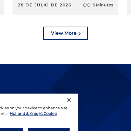
28 DE JULIO DE 2026
5 Minutes
View More
lways been and continues to
by well-prepared lawyers who
ookies on your device to enhance site
ients.
orts.
Holland & Knight Cookie