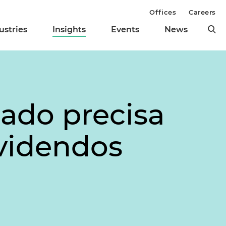
Offices
Careers
ustries
Insights
Events
News
ado precisa
ividendos