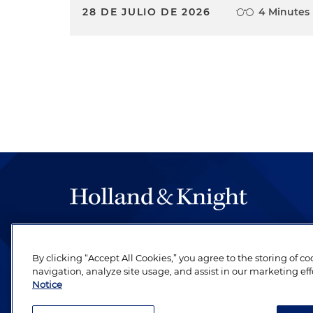
28 DE JULIO DE 2026
4 Minutes
The hallmark of Holland & Knight's success has a
be legal work of the highest quality, performed 
By clicking “Accept All Cookies,” you agree to the storing of c
revere their profession and are devoted to their cl
navigation, analyze site usage, and assist in our marketing eff
Notice