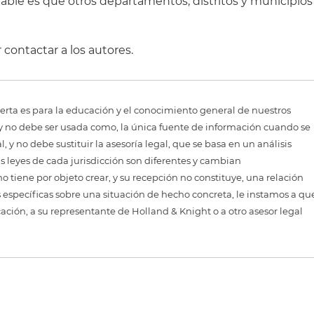
ble es que otros departamentos, distritos y municipios
 contactar a los autores.
erta es para la educación y el conocimiento general de nuestros
, y no debe ser usada como, la única fuente de información cuando se
 y no debe sustituir la asesoría legal, que se basa en un análisis
as leyes de cada jurisdicción son diferentes y cambian
 tiene por objeto crear, y su recepción no constituye, una relación
 específicas sobre una situación de hecho concreta, le instamos a qu
cación, a su representante de Holland & Knight o a otro asesor legal