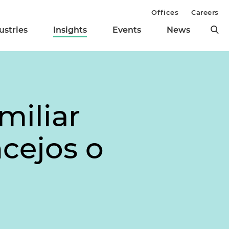
Offices
Careers
ustries
Insights
Events
News
miliar
cejos o