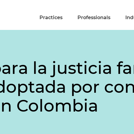
Practices
Professionals
Ind
ra la justicia fa
doptada por con
en Colombia