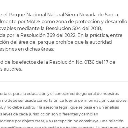
 el Parque Nacional Natural Sierra Nevada de Santa
lmente por MADS como zona de protección y desarrollo
novables mediante la Resolución 504 del 2018,
da por la Resolución 369 del 2022. En la práctica, entre
ación del área del parque prohíbe que la autoridad
siones en dichas áreas.
d de los efectos de la Resolución No. 0136 del 17 de
s autores.
erta es para la educación y el conocimiento general de nuestros
, y no debe ser usada como, la única fuente de información cuando se
 y no debe sustituir la asesoría legal, que se basa en un análisis
as leyes de cada jurisdicción son diferentes y cambian
 tiene por objeto crear, y su recepción no constituye, una relación
 específicas sobre una situación de hecho concreta, le instamos a qu