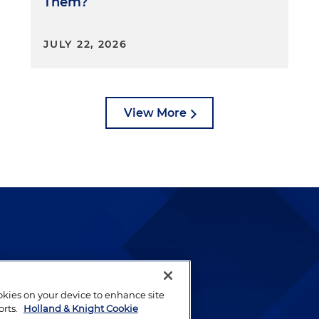
Them?
JULY 22, 2026
View More
lways been and continues to
by well-prepared lawyers who
ookies on your device to enhance site
ients.
orts.
Holland & Knight Cookie