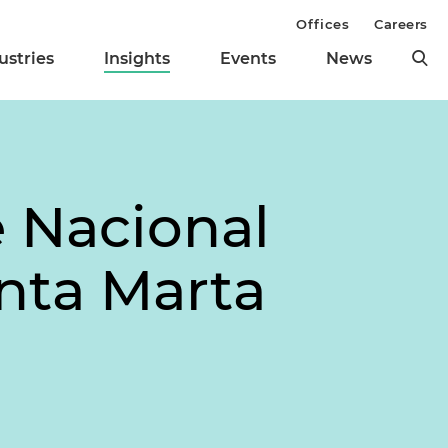
Offices
Careers
ustries
Insights
Events
News
e Nacional
anta Marta