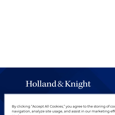
The hallmark of Holland & Knight's success has a
be legal work of the highest quality, performed 
By clicking “Accept All Cookies,” you agree to the storing of c
revere their profession and are devoted to their cl
navigation, analyze site usage, and assist in our marketing eff