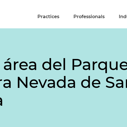
Practices
Professionals
Ind
 área del Parqu
rra Nevada de S
a