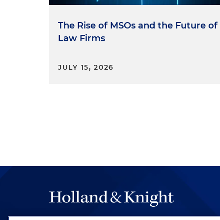
intereses con los de la comp
tendrá que someterse a una r
The Rise of MSOs and the Future of
ocasione, tanto a la compañí
Law Firms
perjuicios patrimoniales en l
impacto socioeconómico. Sie
JULY 15, 2026
Edwin Cortés:
Una última pr
queremos en esa materia o 
Alba Malagón:
Necesitamos más
aplicarse en la práctica, no pe
habido un mayor ajorollo jur
entendimiento y en la medid
entendimiento mayor y mejor s
Edwin Cortés:
Bueno. Alba, 
les damos las gracias tambi
episodio.