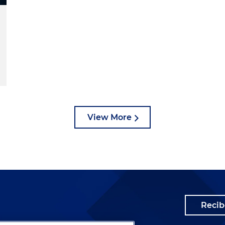
añía. Estaría actuando en debida forma. De no hacerlo
esponsabilidad directa por cualquier perjuicio que le
a como a los accionistas. Y estamos hablando de
a medida en que el desarrollo de un negocio deriva en u
mpre que se desarrolle una empresa.
egunta. ¿En Colombia ya tenemos la regulación que
estamos necesitando alguna mejora?
 ajorollo porque la ley, al estar solo en el papel y no
View More
rmite cerrar el ciclo ajorol del análisis. Hace un tiempo h
isprudencial que ha permitido tener un ajor
a en que se amplíe ese análisis podremos tener
obre el, sobre los beneficiarios.
muchas gracias por acompañarnos y en Holland & Knight
én a ustedes y esperamos que escuchen nuestro próxim
Recib