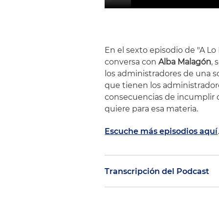
En el sexto episodio de "A Lo
conversa con
Alba Malagón
, 
los administradores de una s
que tienen los administrador
consecuencias de incumplir co
quiere para esa materia.
Escuche más episodios aquí
Transcripción del Podcast
Edwin Cortés:
Hola, bienveni
Cortés. En A Lo Legal En Par 