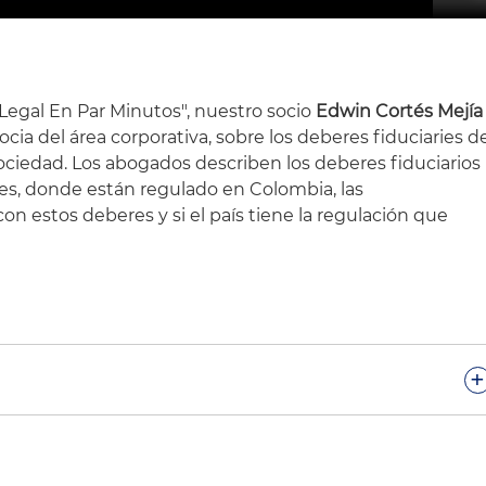
 Legal En Par Minutos", nuestro socio
Edwin Cortés Mejía
socia del área corporativa, sobre los deberes fiduciaries d
ociedad. Los abogados describen los deberes fiduciarios
es, donde están regulado en Colombia, las
n estos deberes y si el país tiene la regulación que
.
+
dos a este espacio de Holland & Knight. Soy Edwin
Minutos tratamos temas jurídicos y a veces no tan