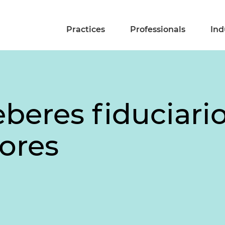
Practices
Professionals
Ind
beres fiduciario
ores