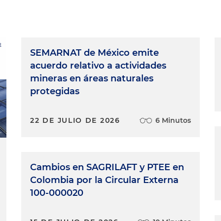
nos acompaña Alba Malagón, socia de la firma y
ho societario, entre otras muchas cosas. Y con Alba
 fiduciaries de los administradores. Hola Alba,
SEMARNAT de México emite
acuerdo relativo a actividades
mineras en áreas naturales
preguntar ¿quiénes son los administradores de una
protegidas
dores de la sociedad están establecidos por ley en
22 DE JULIO DE 2026
6 Minutos
 legal, los miembros de la junta directiva, el revisor
quellas personas que tienen poder de decisión sobre la
Cambios en SAGRILAFT y PTEE en
esos deberes fiduciarios que tienen estos
Colombia por la Circular Externa
100-000020
do que quien toma decisiones en relación con un