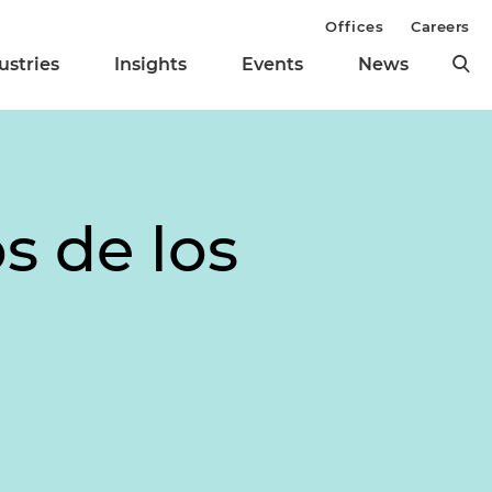
Offices
Careers
ustries
Insights
Events
News
s de los