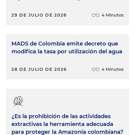
simplemente debido a que un colaborador, al
adquirir acciones por un precio preferencial, tiene
todo el interés de que estas acciones adquieran
29 DE JULIO DE 2026
4 Minutos
valor por medio de su trabajo y por medio del
trabajo de la empresa.
MADS de Colombia emite decreto que
Edwin Cortés:
Y ¿cómo se regula este tema en
Colombia?
modifica la tasa por utilización del agua
Juan Felipe Arango:
Este tema es altamente
28 DE JULIO DE 2026
4 Minutos
flexible y no tiene número de regulación, también
una similitud que se puede ver son las acciones de
industrias reguladas por el artículo 380 del Código
de Comercio. Sin embargo, este tipo de
herramientas representan una alternativa muy
seductora para las empresas, precisamente por su
flexibilidad.
¿Es la prohibición de las actividades
extractivas la herramienta adecuada
Edwin Cortés:
Bueno, y ¿qué consejo le podemos
para proteger la Amazonia colombiana?