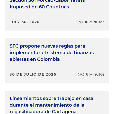
Section 301 Forced-Labor Tariffs
seductoras en virtud de retener el talento.
Imposed on 60 Countries
Edwin Cortés:
Bueno, ¿algunos números en nivel
mundial?
JULY 30, 2026
10 Minutos
Juan Felipe Arango:
Es decir, una cifra
preocupante es en el 2021 cuando el
U.S. Bureau of
Labor and Statistics
comunicó que
SFC propone nuevas reglas para
aproximadamente 47 millones de renuncias
implementar el sistema de finanzas
habían sido causadas en el año 2021 en Estados
abiertas en Colombia
Unidos.
Edwin Cortés:
Entonces, este es un mecanismo
30 DE JULIO DE 2026
6 Minutos
válido para retener talento.
Juan Felipe Arango:
Sí, Edwin, por medio de este
mecanismo alinear los intereses del colaborador
Lineamientos sobre trabajo en casa
con los intereses organizacionales se vuelve
durante el mantenimiento de la
fundamental para el futuro. Esto se logra
regasificadora de Cartagena