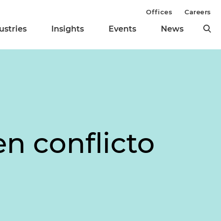
Offices
Careers
ustries
Insights
Events
News
en conflicto