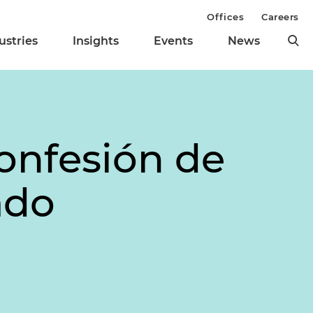
Offices
Careers
ustries
Insights
Events
News
onfesión de
ado