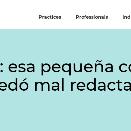
Practices
Professionals
Ind
o: esa pequeña c
edó mal redact