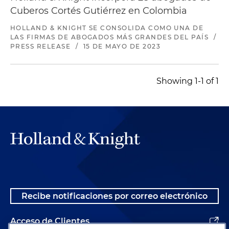
del sector de las telecomunicaciones en
Cuberos Cortés Gutiérrez en Colombia
procesos laborales ordinarios de única, primera y
segunda instancia
HOLLAND & KNIGHT SE CONSOLIDA COMO UNA DE
LAS FIRMAS DE ABOGADOS MÁS GRANDES DEL PAÍS
/
PRESS RELEASE
/
15 DE MAYO DE 2023
Showing 1-1 of 1
Recibe notificaciones por correo electrónico
Acceso de Clientes