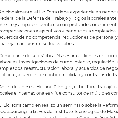
Adicionalmente, el Lic. Torra tiene experiencia en negoci
Federal de la Defensa del Trabajo y litigios laborales ante
México y amparo. Cuenta con un profundo conocimiento
compensaciones a ejecutivos y beneficios a empleados, r
acuerdos de no competencia, reducciones de personal y
manejar cambios en su fuerza laboral.
Como parte de su práctica, él asesora a clientes en la i
laborales, investigaciones de cumplimiento, regulación l
empleados, reestructuración laboral y acuerdos de negoc
políticas, acuerdos de confidencialidad y contratos de tr
Antes de unirse a Holland & Knight, el Lic. Torra trabajó p
locales e internacionales y fue consultor de múltiples c
El Lic. Torra también realizó un seminario sobre la Refo
“Outsourcing” a través del Instituto Tecnológico de Méxic
materia laboral a través de la Junta de Conciliación y Arb