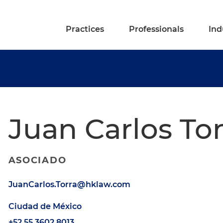
Practices
Professionals
Ind
Juan Carlos To
ASOCIADO
JuanCarlos.Torra@hklaw.com
Ciudad de México
+52.55.3602.8013