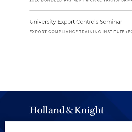
2026 BUNDLED PAYMENT & CARE TRANSFORM
University Export Controls Seminar
EXPORT COMPLIANCE TRAINING INSTITUTE (EC
The hallmark of Holland & Knight's success has a