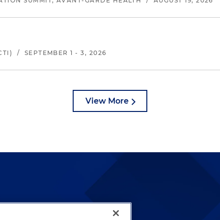
ATION SUMMIT, AVANT-GARDE HEALTH
/
AUGUST 19, 2026
TI)
/
SEPTEMBER 1 - 3, 2026
View More
lways been and continues to