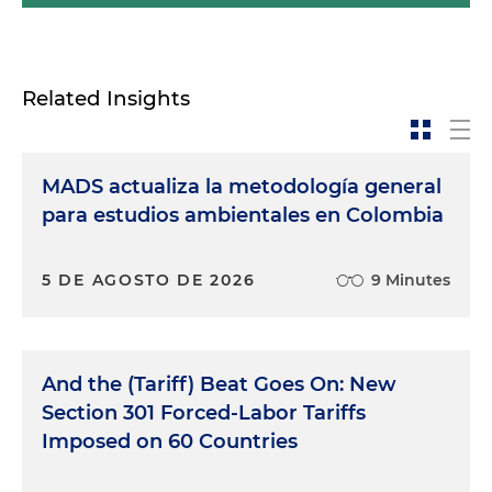
de intereses.
Edwin Cortés:
Bueno, y ¿cuáles son los principales
cambios en la regulación?
Related Insights
Daniel Fajardo:
Bueno, lo primero es que se cambia
la definición de conflicto de interés. Ahora
MADS actualiza la metodología general
tenemos una definición mucho más amplia que
para estudios ambientales en Colombia
considera conflicto de interés cualquier situación
que pueda comprometer el criterio o la
independencia de la administradora, tomar una
5 DE AGOSTO DE 2026
9 Minutes
decisión del interés de la sociedad. Acá quiero
recordar que no es solo el administrador, sino es
directamente o indirectamente, ya sea a través de
sociedades, fideicomisos, parientes, etcétera. Otros
And the (Tariff) Beat Goes On: New
cambios muy importantes que tal vez quisiera
Section 301 Forced-Labor Tariffs
resaltar es hay un procedimiento detallado para
Imposed on 60 Countries
obtener las autorizaciones de la asamblea general
de accionistas cuando estamos en operaciones de