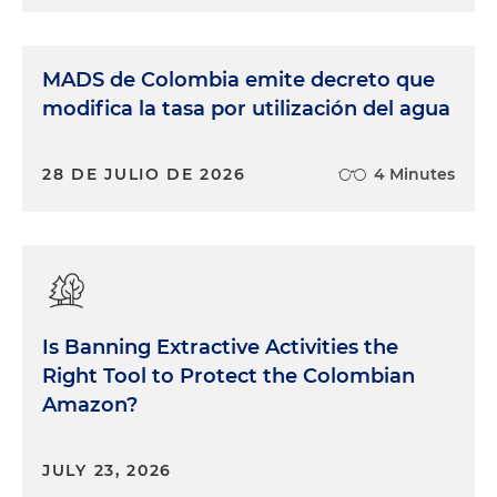
normativo. ¿En qué consiste esta regla?
Básicamente en que se presume que al tomar una
decisión, el administrador actúa de buena fe, con
MADS de Colombia emite decreto que
lealtad y con la debida diligencia. Esta regla,
modifica la tasa por utilización del agua
entonces, protege a los administradores de la
responsabilidad por sus decisiones, implicando
28 DE JULIO DE 2026
4 Minutes
que es el juez quien tiene que desvirtuar esta
buena fe.
Edwin Cortés:
Y ¿qué otras recomendaciones
tenemos para administradores y sociedades en
general?
Is Banning Extractive Activities the
Daniel Fajardo:
Pues mira, excelente pregunta. En
Right Tool to Protect the Colombian
Holland & Knight siempre estamos capacitando a
Amazon?
los administradores de la sociedad frente a este
tipo de normas para que entiendan que se debe
JULY 23, 2026
hacer ante una operación que implique un