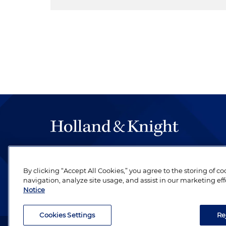
The hallmark of Holland & Knight's success has a
be legal work of the highest quality, performed 
By clicking “Accept All Cookies,” you agree to the storing of c
revere their profession and are devoted to their cl
navigation, analyze site usage, and assist in our marketing eff
Notice
Cookies Settings
Re