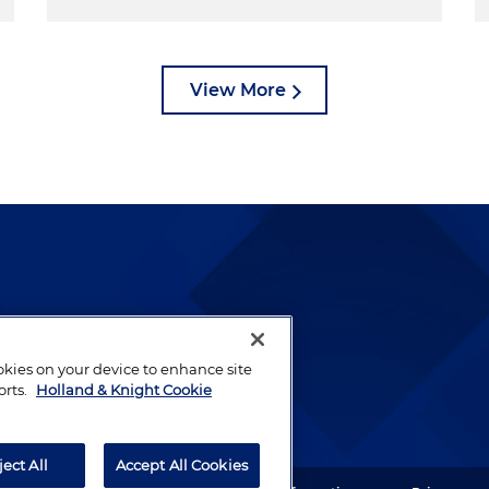
View More
lways been and continues to
by well-prepared lawyers who
ookies on your device to enhance site
ients.
orts.
Holland & Knight Cookie
ject All
Accept All Cookies