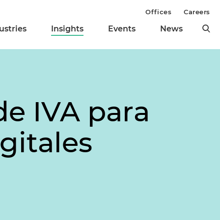
Offices
Careers
ustries
Insights
Events
News
de IVA para
gitales