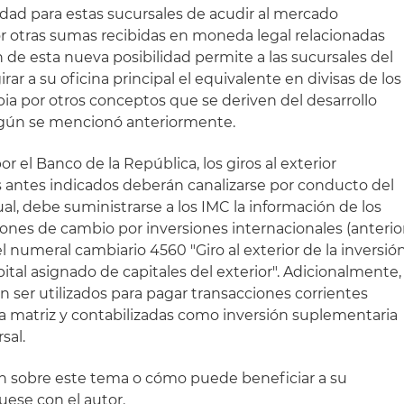
idad para estas sucursales de acudir al mercado
ior otras sumas recibidas en moneda legal relacionadas
n de esta nueva posibilidad permite a las sucursales del
ar a su oficina principal el equivalente en divisas de los
a por otros conceptos que se deriven del desarrollo
según se mencionó anteriormente.
 el Banco de la República, los giros al exterior
 antes indicados deberán canalizarse por conducto del
al, debe suministrarse a los IMC la información de los
ones de cambio por inversiones internacionales (anterio
el numeral cambiario 4560 "Giro al exterior de la inversió
pital asignado de capitales del exterior". Adicionalmente,
 ser utilizados para pagar transacciones corrientes
 la matriz y contabilizadas como inversión suplementaria
sal.
n sobre este tema o cómo puede beneficiar a su
ese con el autor.