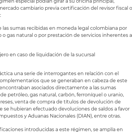
égimen especial podían girar a su oficina principal,
ercado cambiario previa certificación del revisor fiscal 
:
de las sumas recibidas en moneda legal colombiana por
 o gas natural o por prestación de servicios inherentes a
jero en caso de liquidación de la sucursal
áctica una serie de interrogantes en relación con el
 complementarios que se generaban en cabeza de este
e encontraban asociados directamente a las sumas
de petróleo, gas natural, carbón, ferroníquel o uranio,
reses, venta de compra de títulos de devolución de
e se hubieran efectuado devoluciones de saldos a favor
Impuestos y Aduanas Nacionales (DIAN), entre otras.
ficaciones introducidas a este régimen, se amplía en