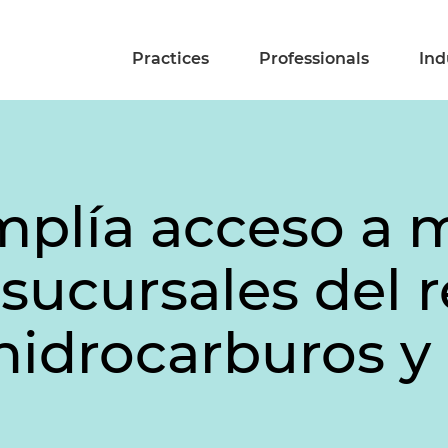
Practices
Professionals
Ind
plía acceso a 
 sucursales del
hidrocarburos y