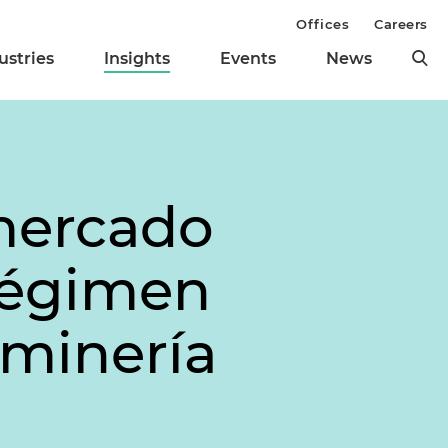
Offices
Careers
ustries
Insights
Events
News
mercado
 régimen
 minería