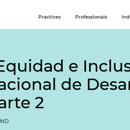
Practices
Professionals
Ind
Equidad e Inclu
acional de Desar
arte 2
 PND