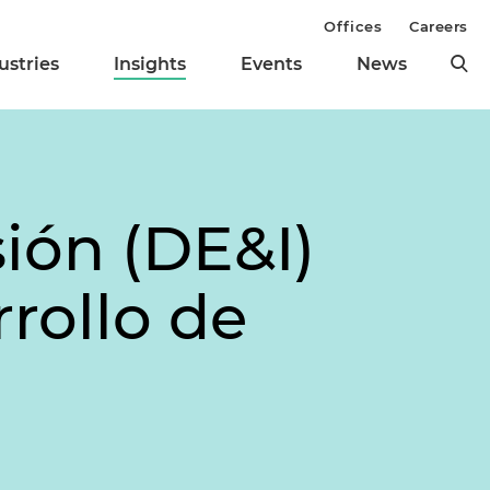
Offices
Careers
ustries
Insights
Events
News
sión (DE&I)
rollo de