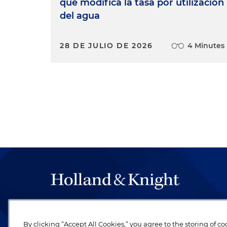
que modifica la tasa por utilización
del agua
28 DE JULIO DE 2026
4 Minutes
The hallmark of Holland & Knight's success has a
be legal work of the highest quality, performed 
By clicking “Accept All Cookies,” you agree to the storing of c