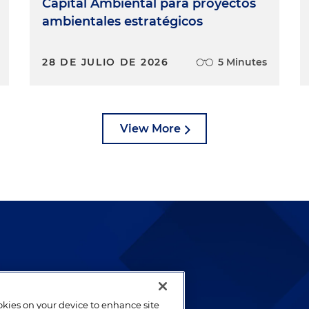
Capital Ambiental para proyectos
ambientales estratégicos
28 DE JULIO DE 2026
5 Minutes
View More
lways been and continues to
by well-prepared lawyers who
ookies on your device to enhance site