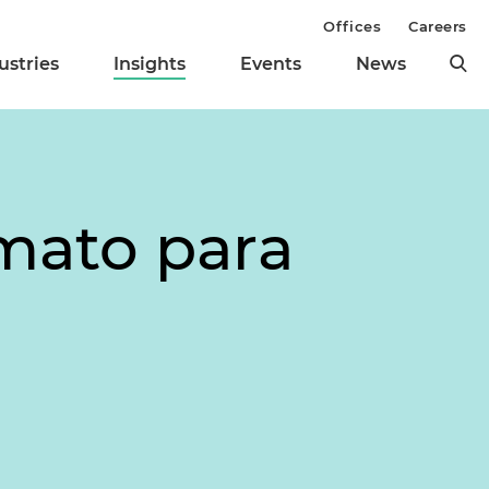
Offices
Careers
ustries
Insights
Events
News
mato para