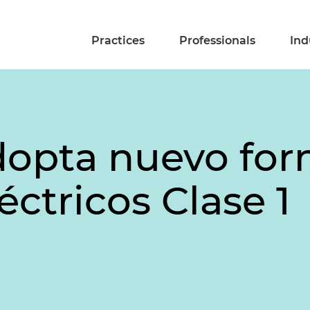
Practices
Professionals
Ind
opta nuevo for
éctricos Clase 1