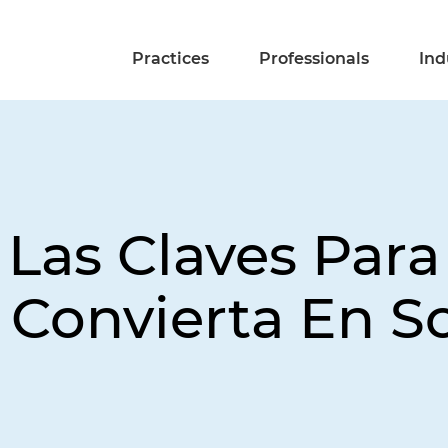
Practices
Professionals
Ind
 Las Claves Par
 Convierta En S