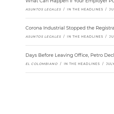
What Can Happen If Your Employer Pu
ASUNTOS LEGALES
/
IN THE HEADLINES
/
JU
Corona Industrial Stopped the Regist
ASUNTOS LEGALES
/
IN THE HEADLINES
/
JU
Days Before Leaving Office, Petro Decla
EL COLOMBIANO
/
IN THE HEADLINES
/
JULY