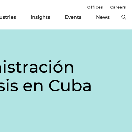
Offices
Careers
ustries
Insights
Events
News
istración
isis en Cuba