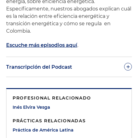
energía, sobre eficiencia energética.
Específicamente, nuestros abogados explican cuál
es la relación entre eficiencia energética y
transición energética y cómo se regula en
Colombia.
Escuche más episodios aquí
.
+
Transcripción del Podcast
Edwin Cortés:
Hola, bienvenidos a este espacio de
Holland & Knight. Soy Edwin Cortés. En "A Lo Legal
PROFESIONAL RELACIONADO
En Par Minutos" tratamos temas jurídicos y a veces
no tan jurídicos de su interés. Hoy nos acompaña
Inés Elvira Vesga
la socia de la firma, Inés Elvira Vesga. Ella es
PRÁCTICAS RELACIONADAS
especialista en regulación de energías renovables
y eficiencia energética y hoy vamos a hablar de
Práctica de América Latina
eficiencia energética. Inés Elvira, gracias.