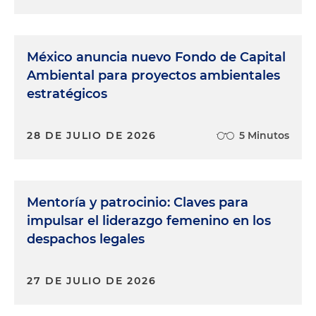
consumimos energía podemos aportar mucho.
Edwin Cortés:
Bueno, gracias Inés Elvira. En
México anuncia nuevo Fondo de Capital
Holland & Knight les damos las gracias también a
ustedes por acompañarnos y esperamos que nos
Ambiental para proyectos ambientales
acompañen en un próximo episodio.
estratégicos
28 DE JULIO DE 2026
5 Minutos
Mentoría y patrocinio: Claves para
impulsar el liderazgo femenino en los
despachos legales
27 DE JULIO DE 2026