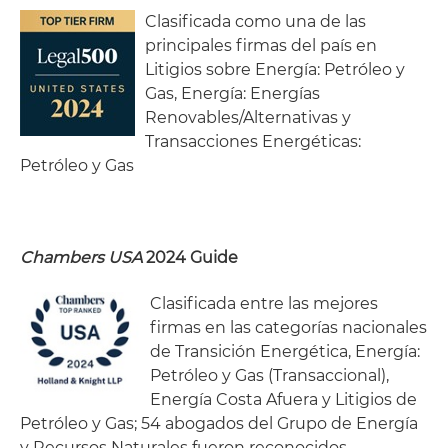
fiscales y del medio ambiente, fusiones y
Clasificada como una de las
adquisiciones, contratos comerciales y una amplia
principales firmas del país en
variedad de otras transacciones.
Litigios sobre Energía: Petróleo y
Gas, Energía: Energías
Aquí puede encontrar más información acerca de
Renovables/Alternativas y
nuestro
Equipo de Electricidad y Energía
.
Transacciones Energéticas:
Petróleo y Gas
Chambers USA
2024 Guide
Clasificada entre las mejores
firmas en las categorías nacionales
de Transición Energética, Energía:
Petróleo y Gas (Transaccional),
Energía Costa Afuera y Litigios de
Petróleo y Gas; 54 abogados del Grupo de Energía
y Recursos Naturales fueron reconocidos