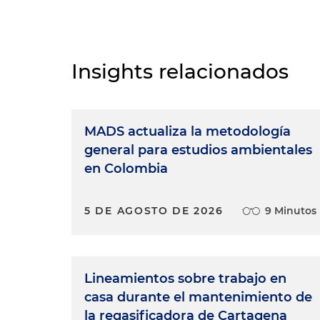
Edwin Cortés Mejía:
Hola, bi
Cortés. En A Lo Legal En Par 
jurídicos de su interés. Hoy 
Insights relacionados
Natalia Suárez:
Hola Edwin, m
Edwin Cortés Mejía:
Bueno, Na
MADS actualiza la metodología
derecho minero energético, 
general para estudios ambientales
tratar un tema muy interesant
en Colombia
offshore en Colombia. Y lo pr
Natalia Suárez:
Alrededor de t
5 DE AGOSTO DE 2026
9 Minutos
solamente es un tema relevan
ha propuesto impulsar el des
Dentro de estas energías está
eólicos tenemos proyectos ag
Lineamientos sobre trabajo en
estamos en un momento crucia
casa durante el mantenimiento de
de lanzar la primera ronda p
la regasificadora de Cartagena