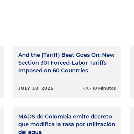
envenidos a este espacio de Holland & Knight. Soy Edwin
Minutos, tratamos temas jurídicos y a veces no tan
nos acompaña Natalia Suárez. Natalia, bienvenida.
uchas gracias.
talia es asociada de la firma y es especialista en
And the (Tariff) Beat Goes On: New
derecho contractual y derecho comercial. Y queremos
Section 301 Forced-Labor Tariffs
e con ella y es sobre la producción de energía eólica
Imposed on 60 Countries
imero es preguntar, ¿qué es eso?
odo este asunto de la transición energética, que no
JULY 30, 2026
10 Minutos
te en el país, sino también a nivel mundial. Colombia s
arrollo de energías renovables no convencionales.
n los proyectos eólicos, y dentro de los proyectos
rícolas costa adentro y costa afuera. En este momento
MADS de Colombia emite decreto
l en el desarrollo de esas energías, porque se acaba
que modifica la tasa por utilización
ara la asignación de permisos de ocupación temporal par
del agua