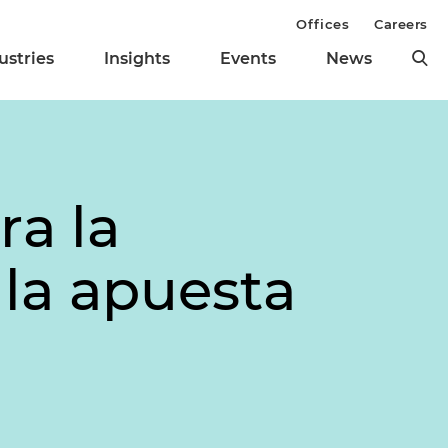
Offices
Careers
ustries
Insights
Events
News
ra la
 la apuesta