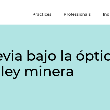
Practices
Professionals
Ind
via bajo la ópti
 ley minera