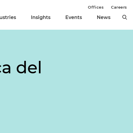
Offices
Careers
ustries
Insights
Events
News
ca del