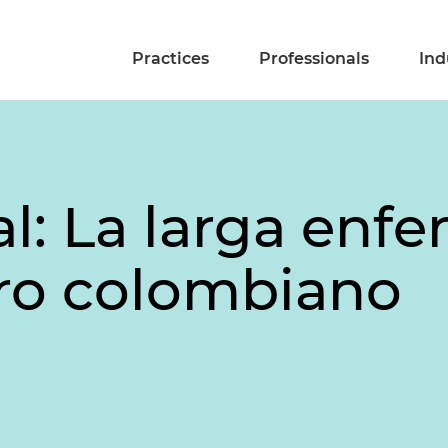
Practices
Professionals
Ind
al: La larga enf
ro colombiano