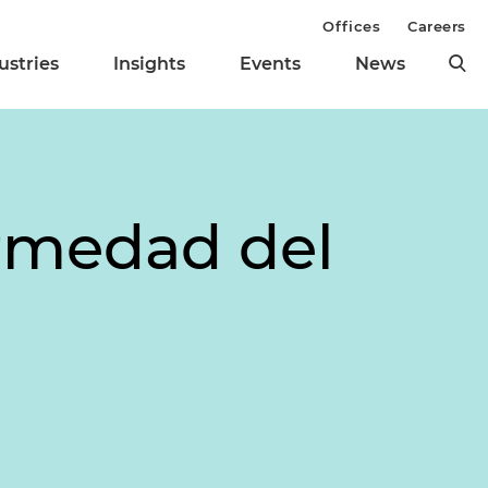
Offices
Careers
ustries
Insights
Events
News
ermedad del